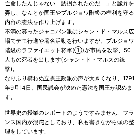
亡命したんじゃない。誘拐されたのだ。」と詭弁を
弄し、なんとか国王やブルジョワ階級の権利を守る
内容の憲法を作り上げます。
不満の募ったジャコバン派はシャン・ド・マルス広
場でデモ行進や署名活動を行いますが、ブルジョワ
階級のラファイエット将軍(①)が市民を攻撃、50
人もの死者を出します(シャン・ド・マルスの銃
撃)。
なりふり構わぬ立憲王政派の声が大きくなり、1791
年9月14日、国民議会が決めた憲法を国王が認めま
す。
世界史の授業のレポートのようですみません。フラ
ンス国内が混沌としており、私も書きながら頭の整
理をしています。