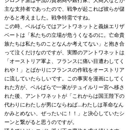
ジロンド派は中流の貿易商や銀行家、大商人などが
主な支持者であったので、戦争が起これば彼らが儲
かると考えました。戦争特需ですね。
この時、ベルばらではアントワネットと義妹エリザ
ベートは「私たちの立場が危うくなるのに。亡命貴
族たちは私たちのことなんか考えてない」と抱き合
って泣くだけなのですが、実際のアントワネットは
「オーストリア軍よ、フランスに痛い目遭わしてく
れや！」とばかりにフランスの作戦をオーストリア
に流していたらしいです。この事実を漫画にしてく
れた方が、ベルばらで一家がテュイルリー宮へ移さ
れた後、アントワネットが「これからは国王陛下の
代わりにわたしが男にならねば…わたしは革命なん
かみとめない、ぜったいに！！」と決心していたシ
ーンと繋がると思うのですが。