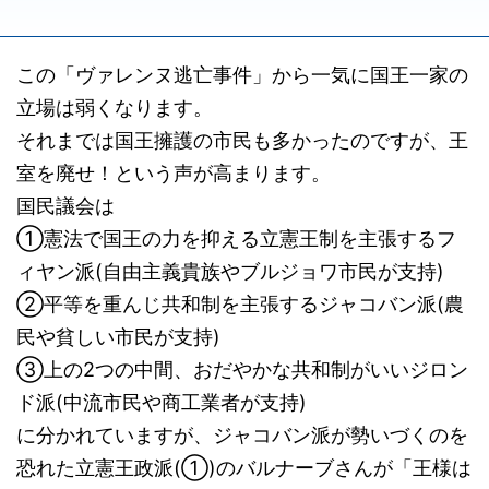
この「ヴァレンヌ逃亡事件」から一気に国王一家の
立場は弱くなります。
それまでは国王擁護の市民も多かったのですが、王
室を廃せ！という声が高まります。
国民議会は
①憲法で国王の力を抑える立憲王制を主張するフ
ィヤン派(自由主義貴族やブルジョワ市民が支持)
②平等を重んじ共和制を主張するジャコバン派(農
民や貧しい市民が支持)
③上の2つの中間、おだやかな共和制がいいジロン
ド派(中流市民や商工業者が支持)
に分かれていますが、ジャコバン派が勢いづくのを
恐れた立憲王政派(①)のバルナーブさんが「王様は