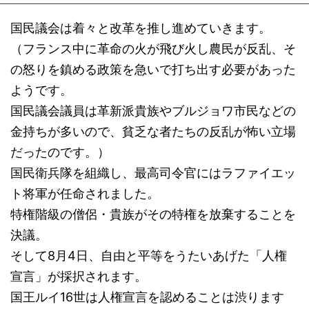
国民議会は着々と改革を推し進めていきます。
（フランス中に革命の火が飛び火し農民が反乱、そ
の怒りを鎮める政策を急いで打ち出す必要があった
ようです。
国民議会議員は革新派貴族やブルジョワ市民などの
金持ちが多いので、貧乏な者たちの反乱が怖い立場
だったのです。）
国民衛兵隊を組織し、最高司令官にはラファイエッ
ト将軍が任命されました。
特権階級の僧侶・貴族がその特権を放棄することを
決議。
そして8月4日、自由と平等をうたいあげた「人権
宣言」が採択されます。
国王ルイ16世は人権宣言を認めることは渋ります