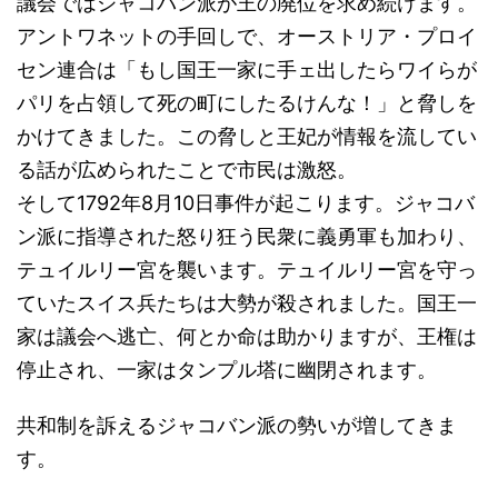
議会ではジャコバン派が王の廃位を求め続けます。
アントワネットの手回しで、オーストリア・プロイ
セン連合は「もし国王一家に手ェ出したらワイらが
パリを占領して死の町にしたるけんな！」と脅しを
かけてきました。この脅しと王妃が情報を流してい
る話が広められたことで市民は激怒。
そして1792年8月10日事件が起こります。ジャコバ
ン派に指導された怒り狂う民衆に義勇軍も加わり、
テュイルリー宮を襲います。テュイルリー宮を守っ
ていたスイス兵たちは大勢が殺されました。国王一
家は議会へ逃亡、何とか命は助かりますが、王権は
停止され、一家はタンプル塔に幽閉されます。
共和制を訴えるジャコバン派の勢いが増してきま
す。