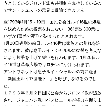
うとしているジロンド派も共和制を支持しているの
でサン・ジュストの意見に反論できません。
翌1793年1月15～19日、国民公会はルイ16世の処遇
を決めるための投票をおこない、361票対360票に
わずか1票差で死刑が決まったとされます。
1月20日処刑の前日。ルイ16世は家族との別れを許
されます。彼は息子ルイ・シャルルに復讐を考えな
いよう片手を上げて誓いを行わせます。1月20日ル
イ16世は革命広場でギロチンにかけられます。
アントワネットは息子ルイ・シャルルの前に跪き
「新国王ルイ17世陛下…」と呼び手を取るのでし
た。
１７９３年６月２日国民公会からジロンド派が追放
され、ジャコバン派ロベスピエールが権力を握りま