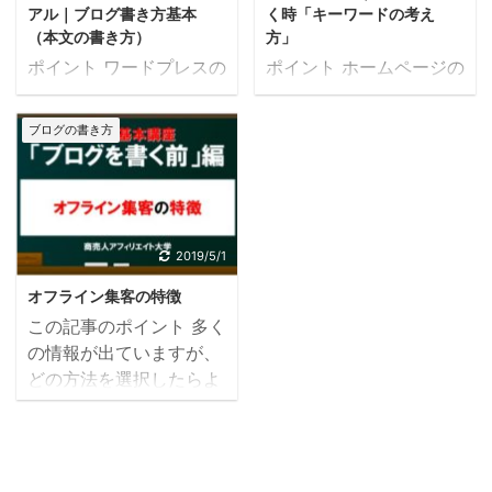
「情報が知りたい」 とい
アル｜ブログ書き方基本
く時「キーワードの考え
れている方が見るとスッ
う事を思いながら検索し
（本文の書き方）
方」
キリする内容になってい
ます。 「知りたいキーワ
ポイント ワードプレスの
ポイント ホームページの
ます^^ はい、どうもどう
ード」で検索をして、そ
実践です^^ ワードプレス
新規集客の必殺技！ ホー
も！ミスターしかっちで
れに「自分の悩みが解決
で書く際の本文を書く時
ムページで新規を集める
す。 今日もパソコンの勉
ブログの書き方
出来そうなページか
のコツです。 本文内には
には「SEO」が重要にな
強をしましょう。 今回は
な？」「自分の欲しい情
多くの文字を入れる事が
ります。 SEOというのは
ですね『ブログ基本講
報が載っているページか
出来ますが、読みやすさ
「検索した時に自分のペ
座・ブログを書く前に
な？」と考えます。 クリ
を重視しましょう。 メー
ージが上位に挙がってく
編』です。 ブログを書く
ックされた後は、「見出
ルでは区切りが多い方が
ること」を言います。 じ
2019/5/1
前にですね、ブログの良
し」をパラパラと見て、
良いですが、ブログにお
ゃあ「どんな言葉」で上
さというのを知ってもら
興味を引いた「見出し」
オフライン集客の特徴
いては、区切りすぎるの
位に挙がってほしいです
う為にまず色んな集客方
の内容を ...
この記事のポイント 多く
は良くないです。 適度な
か？ となった時に多くの
法を知ってく ...
の情報が出ていますが、
見出しを付けて読みやす
方は「ビッグキーワー
どの方法を選択したらよ
さを重視して行っていく
ド」を考えます。 例えば
いかわからないという方
と良いですね^^ はい、今
「腰痛 地名」 「ラン
の為に全体像をお話して
日もパソコンの勉強しま
チ 地名」 「ケーキ 地
います^^ 今回は「オフラ
しょう。 今回ですね、
名」 「パソコン教室 地
イン」の集客方法。 オン
『ブログの書きかた・本
名」 という具合です。