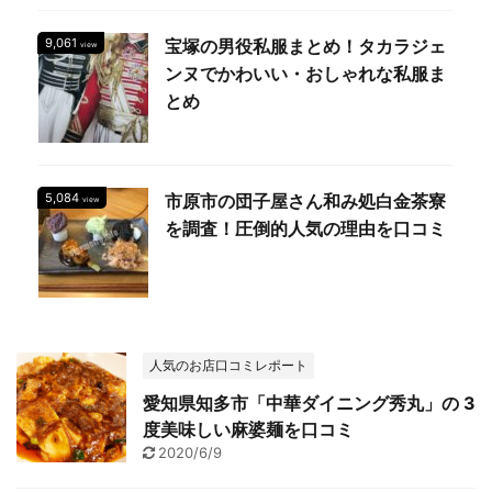
9,061
宝塚の男役私服まとめ！タカラジェ
view
ンヌでかわいい・おしゃれな私服ま
とめ
5,084
市原市の団子屋さん和み処白金茶寮
view
を調査！圧倒的人気の理由を口コミ
人気のお店口コミレポート
愛知県知多市「中華ダイニング秀丸」の 3
度美味しい麻婆麺を口コミ
2020/6/9