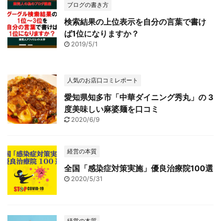
ブログの書き方
検索結果の上位表示を自分の言葉で書け
ば1位になりますか？
2019/5/1
人気のお店口コミレポート
愛知県知多市「中華ダイニング秀丸」の 3
度美味しい麻婆麺を口コミ
2020/6/9
経営の本質
全国「感染症対策実施」優良治療院100選
2020/5/31
経営の本質