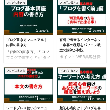
ブログの書き方
ブログの書き方
2019/5/1
2019/5/1
ブログ書き方マニュアル｜
有料で出来るインターネッ
内容の書き方
ト集客の種類をパソコン教
室の講師が解説
「内容の書き方」のコツ
ポイント WEB集客は費
ブログで重要なのが タイ
用が掛かるけどどんなも
トル 見出し 内容 この3
のがあってどのくらい費
つです。 今回は「内容」
ブログの書き方
ブログの書き方
用がかかるかご存知です
のお話をします。 重要な
か？ ●WEB集客ってよ
のは「ブログのテーマ
く言われるけどイマイチ
（書く内容））」です。
理解できていない・・・
必ずユーザーは検索をし
●費用がかかりそうだけ
ます。 検索の時に 「自
2019/5/1
2020/6/1
ど実際いくらくらいかか
分の悩みを解決したい」
ワードプレス使い方マニュ
超初心者向け｜ブログを書
るの？ こんな疑問を持た