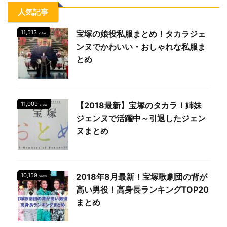
ラインだけでは集客はう
文の書きかた編』です。
大体の自営業者の方はこ
人気記事
まくいきません。 オフラ
実際にちょっと操作方法
ういう勘違いをします。
インも重要です。 オンラ
11,513
宝塚の娘役私服まとめ！タカラジェ
をメインとしてお話をし
勘違いしていませんか？
view
インで集客するためには
ンヌでかわいい・おしゃれな私服ま
てみたいと思います。 ち
これらのキーワードで上
オフラインも知らないと
とめ
ょっと実際に書いてある
位にあげるのは、相当の
集客が出来ないんです
ものを ...
時 ...
ね。 こちらの動画を見れ
ば、オフライン集客はど
11,009
【2018最新】宝塚のタカラ！姉妹
うやったら良いかが解決
view
ジェンヌで活躍中～引退したジェン
するので、今後の集客に
大きく役立てられます。
ヌまとめ
よろしくお願いします。
今回は『ブログの基本講
座』なんですが、「なぜ
10,159
2018年8月最新！宝塚歌劇団の背が
view
ブログを書く事が重要か
高い男役！高身長ランキングTOP20
というか、 ...
まとめ