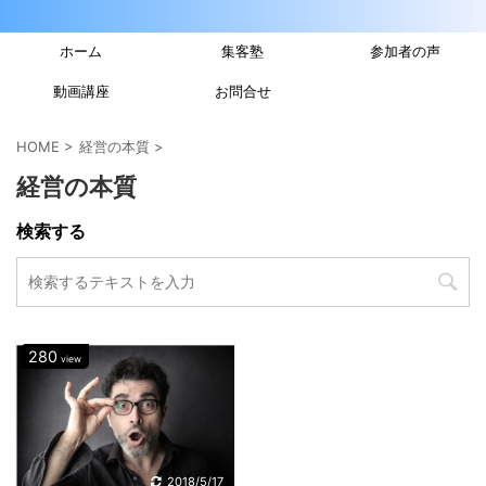
ホーム
集客塾
参加者の声
動画講座
お問合せ
HOME
>
経営の本質
>
経営の本質
検索する
280
view
2018/5/17