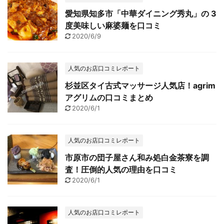
愛知県知多市「中華ダイニング秀丸」の 3
度美味しい麻婆麺を口コミ
2020/6/9
人気のお店口コミレポート
杉並区タイ古式マッサージ人気店！agrim
アグリムの口コミまとめ
2020/6/1
人気のお店口コミレポート
市原市の団子屋さん和み処白金茶寮を調
査！圧倒的人気の理由を口コミ
2020/6/1
人気のお店口コミレポート