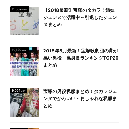
となります。 虚偽の例
11,009
【2018最新】宝塚のタカラ！姉妹
としては、「満足度
view
ジェンヌで活躍中～引退したジェン
91.7%！」、「安心して
ヌまとめ
かかれる治療院です」な
どの広告は根拠がない場
合などはNGで ...
10,159
2018年8月最新！宝塚歌劇団の背が
view
高い男役！高身長ランキングTOP20
まとめ
9,061
宝塚の男役私服まとめ！タカラジェ
view
ンヌでかわいい・おしゃれな私服ま
とめ