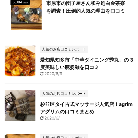
5,084
市原市の団子屋さん和み処白金茶寮
view
を調査！圧倒的人気の理由を口コミ
人気のお店口コミレポート
愛知県知多市「中華ダイニング秀丸」の 3
度美味しい麻婆麺を口コミ
2020/6/9
人気のお店口コミレポート
杉並区タイ古式マッサージ人気店！agrim
アグリムの口コミまとめ
2020/6/1
人気のお店口コミレポート