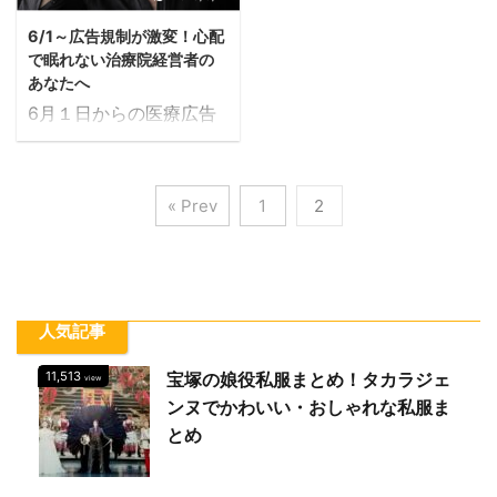
6/1～広告規制が激変！心配
で眠れない治療院経営者の
あなたへ
6月１日からの医療広告
規制をご存知の治療院経
営者の方も多いかもしれ
ませんが、医療広告規制
« Prev
1
2
が非常に厳しくなりま
す。 「そんなこと知ら
ない」というあなたに改
正の大きなポイントをお
伝えしますね。 まずビ
人気記事
フォーアフターはNG、
11,513
宝塚の娘役私服まとめ！タカラジェ
患者様の声もNG、サイ
view
ト内ブログもNGです。
ンヌでかわいい・おしゃれな私服ま
また極端な話、虚偽があ
とめ
ると刑事罰→医道審議会
→戒告・医業停止・免停