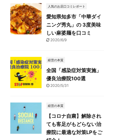
人気のお店口コミレポート
愛知県知多市「中華ダイ
ニング秀丸」の 3度美味
しい麻婆麺を口コミ
2020/6/9
経営の本質
全国「感染症対策実施」
優良治療院100選
2020/5/31
経営の本質
【コロナ自粛】解除され
ても客足がもどらない治
療院に最適な対策LPをご