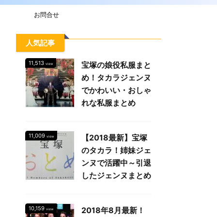
お問合せ
人気記事
11,513
宝塚の娘役私服まと
view
め！タカラジェンヌ
でかわいい・おしゃ
れな私服まとめ
11,009
【2018最新】宝塚
view
のタカラ！姉妹ジェ
ンヌで活躍中～引退
したジェンヌまとめ
10,159
2018年8月最新！
view