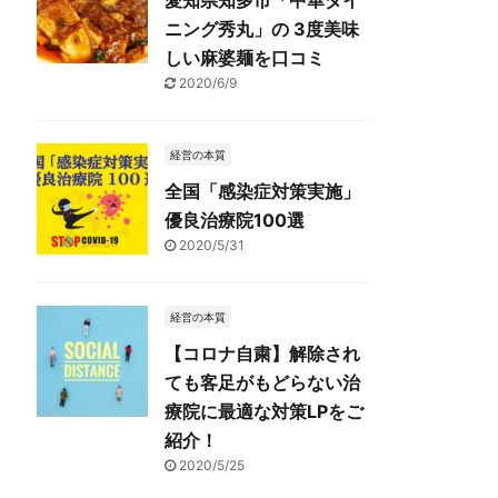
愛知県知多市「中華ダイ
ニング秀丸」の 3度美味
しい麻婆麺を口コミ
2020/6/9
経営の本質
全国「感染症対策実施」
優良治療院100選
2020/5/31
経営の本質
【コロナ自粛】解除され
ても客足がもどらない治
療院に最適な対策LPをご
紹介！
2020/5/25