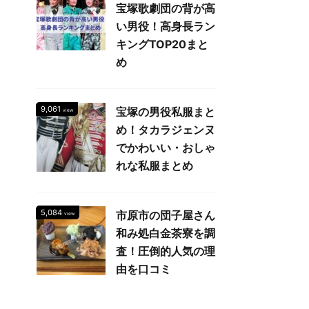
宝塚歌劇団の背が高
い男役！高身長ラン
キングTOP20まと
め
9,061
宝塚の男役私服まと
view
め！タカラジェンヌ
でかわいい・おしゃ
れな私服まとめ
5,084
市原市の団子屋さん
view
和み処白金茶寮を調
査！圧倒的人気の理
由を口コミ