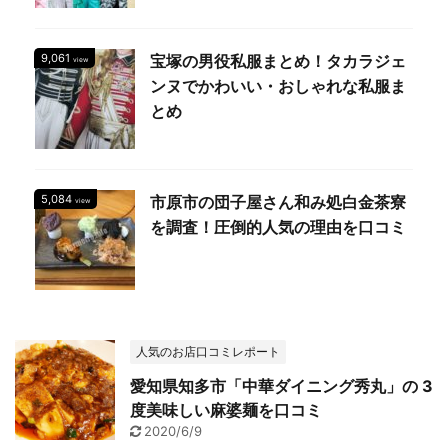
9,061
宝塚の男役私服まとめ！タカラジェ
view
ンヌでかわいい・おしゃれな私服ま
とめ
5,084
市原市の団子屋さん和み処白金茶寮
view
を調査！圧倒的人気の理由を口コミ
人気のお店口コミレポート
愛知県知多市「中華ダイニング秀丸」の 3
度美味しい麻婆麺を口コミ
2020/6/9