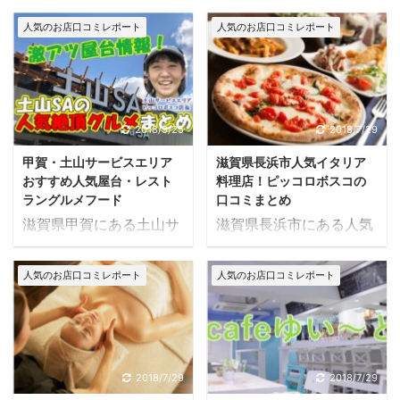
人気のお店口コミレポート
人気のお店口コミレポート
2018/9/25
2018/7/29
甲賀・土山サービスエリア
滋賀県長浜市人気イタリア
おすすめ人気屋台・レスト
料理店！ピッコロボスコの
ラングルメフード
口コミまとめ
滋賀県甲賀にある土山サ
滋賀県長浜市にある人気
ービスエリアを案内して
イタリア料理店「ピッコ
いる記事です。
ロボスコ」の口コミをま
人気のお店口コミレポート
人気のお店口コミレポート
とめてみました。
2018/7/29
2018/7/29