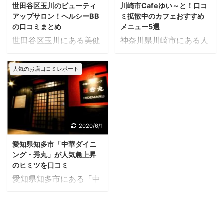
世田谷区玉川のビューティ
川崎市Cafeゆい～と！口コ
アップサロン！ヘルシーBB
ミ拡散中のカフェおすすめ
の口コミまとめ
メニュー5選
世田谷区玉川にある美健
神奈川県川崎市にある人
整体ヘルシー
気カフェ「Cafeゆい～
BB（HealthyBB）の口コ
と」は居心地のよさが口
人気のお店口コミレポート
ミをまとめてみました。
コミだけで広まるほどの
人気店です。そのCafeゆ
いーとのオススメのメニ
ューを紹介します。
2020/6/1
愛知県知多市「中華ダイニ
ング・秀丸」が人気急上昇
のヒミツを口コミ
愛知県知多市にある「中
華ダイニング・秀丸」が
人気急上昇のヒミツを口
コミしました