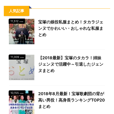
人気記事
11,512
宝塚の娘役私服まとめ！タカラジェ
view
ンヌでかわいい・おしゃれな私服ま
とめ
11,009
【2018最新】宝塚のタカラ！姉妹
view
ジェンヌで活躍中～引退したジェン
ヌまとめ
10,155
2018年8月最新！宝塚歌劇団の背が
view
高い男役！高身長ランキングTOP20
まとめ